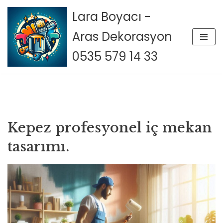
Lara Boyacı -
İçeriğe
Aras Dekorasyon
geç
0535 579 14 33
Kepez profesyonel iç mekan
tasarımı.