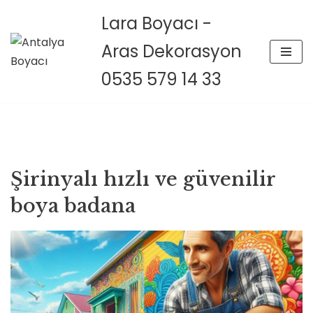
Lara Boyacı -
İçeriğe
Aras Dekorasyon
geç
0535 579 14 33
Şirinyalı hızlı ve güvenilir
boya badana