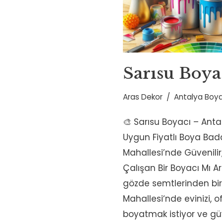
Sarısu Boy
Aras Dekor
Antalya Boya
🎨 Sarısu Boyacı – Anta
Uygun Fiyatlı Boya Bad
Mahallesi’nde Güvenili
Çalışan Bir Boyacı Mı A
gözde semtlerinden bir
Mahallesi‘nde evinizi, o
boyatmak istiyor ve gü