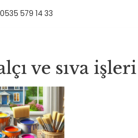
0535 579 14 33
lçı ve sıva işleri