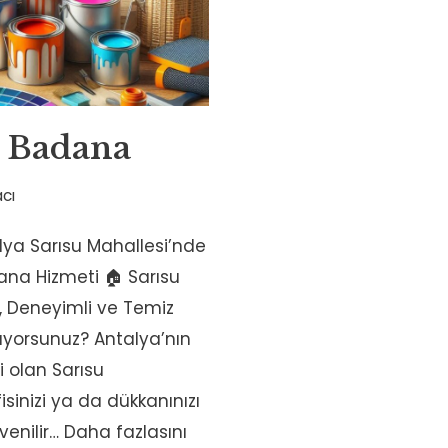
a Badana
cı
lya Sarısu Mahallesi’nde
ana Hizmeti 🏠 Sarısu
r, Deneyimli ve Temiz
rıyorsunuz? Antalya’nın
i olan Sarısu
fisinizi ya da dükkanınızı
venilir…
Daha fazlasını