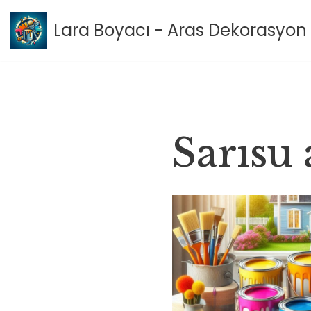
Lara Boyacı - Aras Dekorasyon 
İçeriğe
geç
Sarısu a