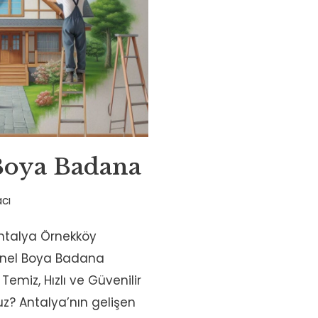
oya Badana
cı
Antalya Örnekköy
onel Boya Badana
emiz, Hızlı ve Güvenilir
uz? Antalya’nın gelişen