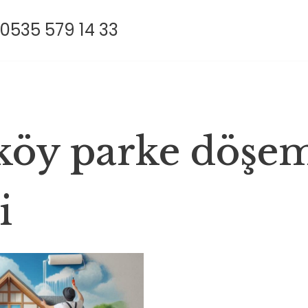
0535 579 14 33
öy parke döşe
i