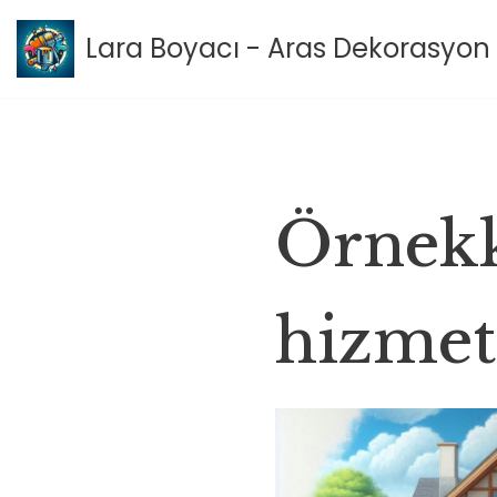
Lara Boyacı - Aras Dekorasyon 
İçeriğe
geç
Örnekk
hizmet