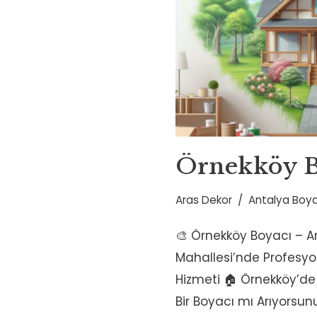
Örnekköy B
Aras Dekor
Antalya Boya
🎨 Örnekköy Boyacı – 
Mahallesi’nde Profesy
Hizmeti 🏠 Örnekköy’de T
Bir Boyacı mı Arıyorsun