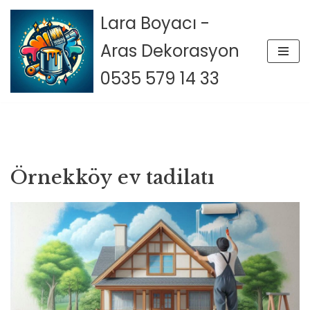
Lara Boyacı -
İçeriğe
Aras Dekorasyon
geç
0535 579 14 33
Örnekköy ev tadilatı