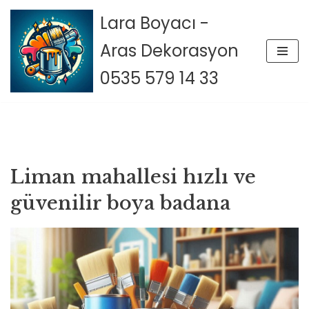
Lara Boyacı -
İçeriğe
Aras Dekorasyon
geç
0535 579 14 33
Liman mahallesi hızlı ve
güvenilir boya badana