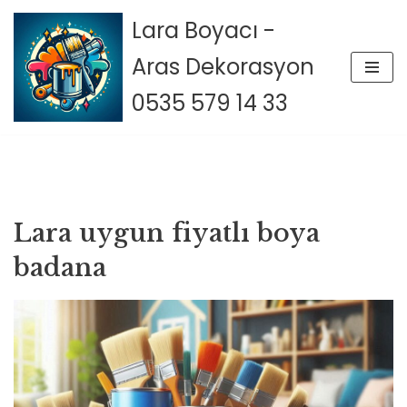
Lara Boyacı -
İçeriğe
Aras Dekorasyon
geç
0535 579 14 33
Lara uygun fiyatlı boya
badana