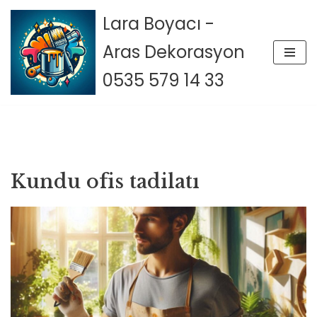
Lara Boyacı -
İçeriğe
Aras Dekorasyon
geç
0535 579 14 33
Kundu ofis tadilatı