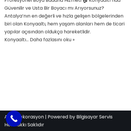
Profesyonel Boya Badana Hizmeti 🏠 Konyaaltı’nda
Güvenilir ve Usta Bir Boyacı mı Arıyorsunuz?
Antalya’nın en değerli ve hızla gelişen bölgelerinden
biri olan Konyaaltı, hem yaşam alanları hem de ticari
yapılar açısından oldukça hareketlidir.
Konyaaltı…
Daha fazlasını oku »
Aras Dekorasyon
| Powered by
Bilgisayar Servis
Her Hakkı Saklıdır