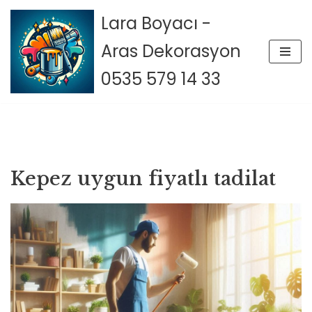
Lara Boyacı -
İçeriğe
Aras Dekorasyon
geç
0535 579 14 33
Kepez uygun fiyatlı tadilat