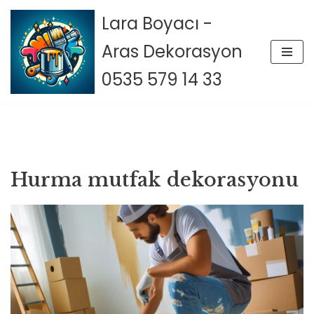
Lara Boyacı -
İçeriğe
Aras Dekorasyon
geç
0535 579 14 33
Hurma mutfak dekorasyonu