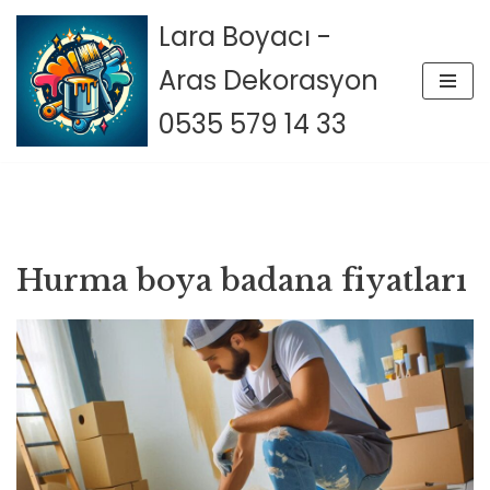
Lara Boyacı -
İçeriğe
Aras Dekorasyon
geç
0535 579 14 33
Hurma boya badana fiyatları