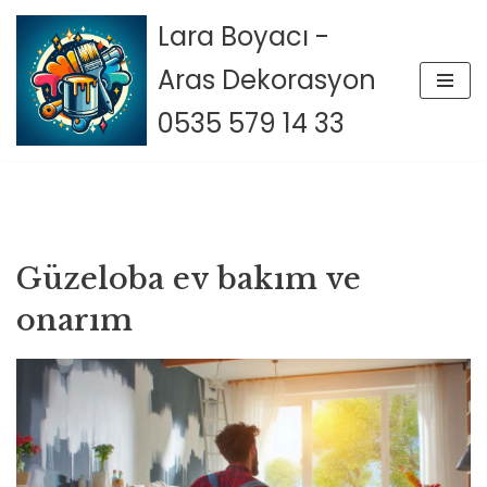
Lara Boyacı -
İçeriğe
Aras Dekorasyon
geç
0535 579 14 33
Güzeloba ev bakım ve
onarım