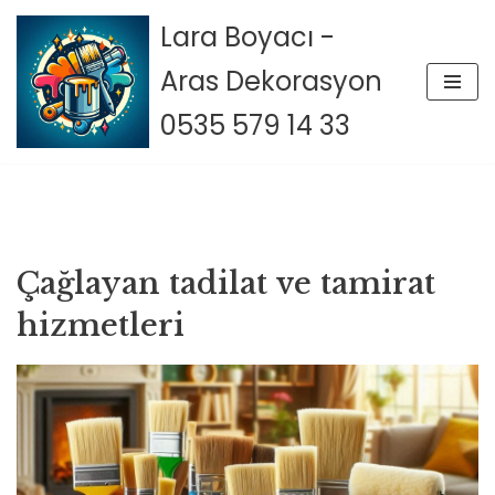
Lara Boyacı -
İçeriğe
Aras Dekorasyon
geç
0535 579 14 33
Çağlayan tadilat ve tamirat
hizmetleri