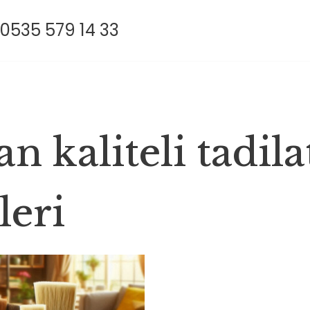
0535 579 14 33
n kaliteli tadila
leri