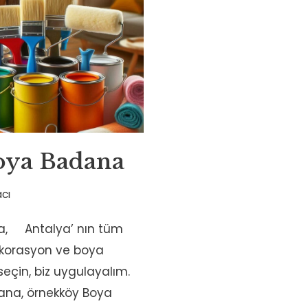
oya Badana
cı
, Antalya’ nın tüm
dekorasyon ve boya
z seçin, biz uygulayalım.
ana, örnekköy Boya