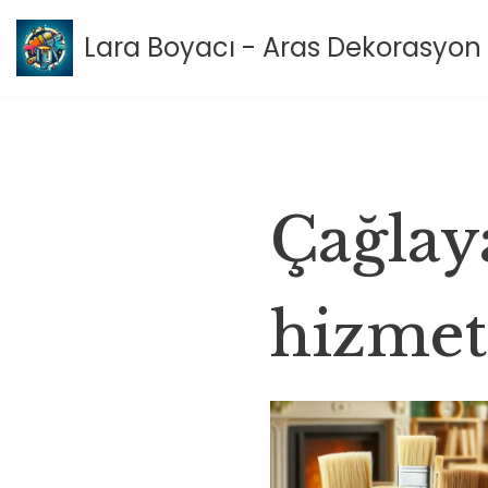
Lara Boyacı - Aras Dekorasyon 
İçeriğe
geç
Çağlaya
hizmet