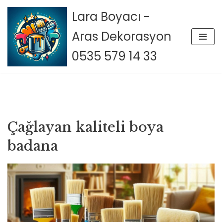
Lara Boyacı -
İçeriğe
Aras Dekorasyon
geç
0535 579 14 33
Çağlayan kaliteli boya
badana