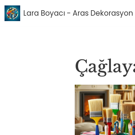
Lara Boyacı - Aras Dekorasyon 
İçeriğe
geç
Çağlaya