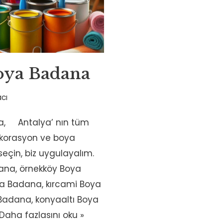
oya Badana
cı
, Antalya’ nın tüm
dekorasyon ve boya
z seçin, biz uygulayalım.
ana, örnekköy Boya
a Badana, kırcami Boya
 Badana, konyaaltı Boya
Daha fazlasını oku »