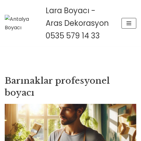
Lara Boyacı -
İçeriğe
Aras Dekorasyon
geç
0535 579 14 33
Barınaklar profesyonel
boyacı