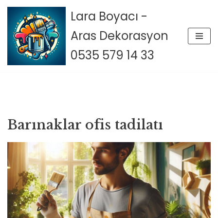
Lara Boyacı -
İçeriğe
Aras Dekorasyon
geç
0535 579 14 33
Barınaklar ofis tadilatı