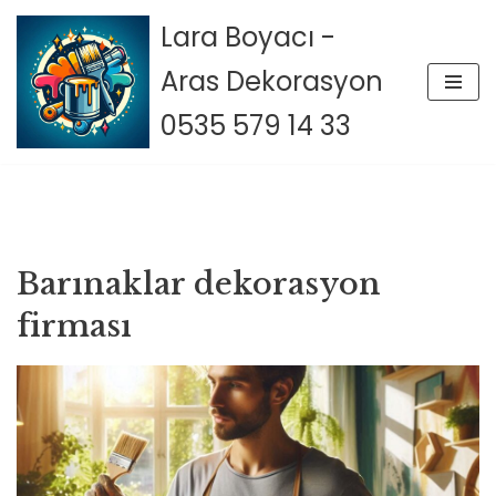
Lara Boyacı -
İçeriğe
Aras Dekorasyon
geç
0535 579 14 33
Barınaklar dekorasyon
firması