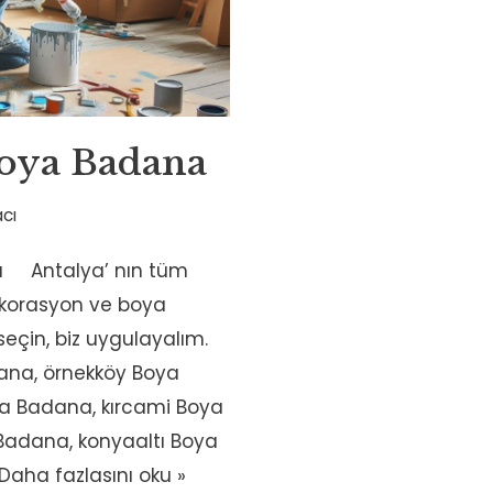
oya Badana
cı
a Antalya’ nın tüm
dekorasyon ve boya
z seçin, biz uygulayalım.
ana, örnekköy Boya
a Badana, kırcami Boya
 Badana, konyaaltı Boya
Daha fazlasını oku »