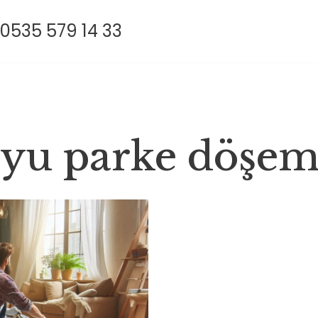
0535 579 14 33
yu parke döşe