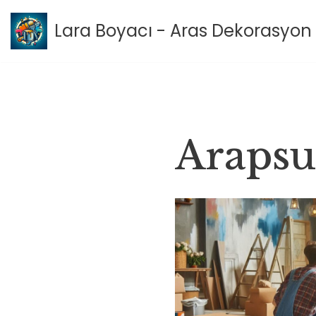
Lara Boyacı - Aras Dekorasyon 
İçeriğe
geç
Arapsu