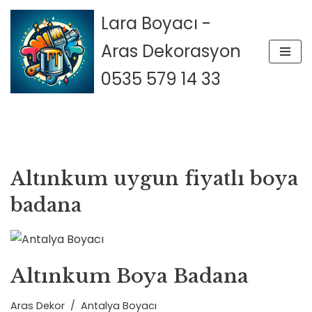
Lara Boyacı -
İçeriğe
Aras Dekorasyon
geç
0535 579 14 33
Altınkum uygun fiyatlı boya
badana
Altınkum Boya Badana
Aras Dekor
Antalya Boyacı