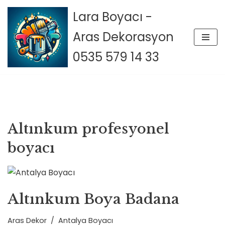
Lara Boyacı -
İçeriğe
Aras Dekorasyon
geç
0535 579 14 33
Altınkum profesyonel
boyacı
Altınkum Boya Badana
Aras Dekor
Antalya Boyacı